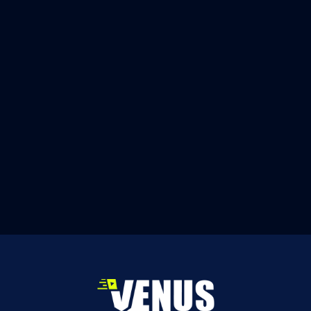
8420753
Apk
Play Store
Venus Pro Player
Q-Team Dev
100K
5.0
iOS